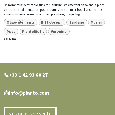
De nombreux dermatologues et nutritionnistes mettent en avant la place
centrale de l’alimentation pour nourrir votre premier bouclier contre les
agressions extérieures ( microbes, pollution, maquillag...
Oligo-éléments
B.St-Joseph
Bardane
Mûrier
Peau
PiantoBiotic
Verveine
3 déc. 2021
📞+33 1 42 93 60 27
0 27
📩info@pianto.com
Nos points de vente