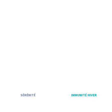
CONCENTRÉ
BIEN-ÊTRE &
BIEN-ÊTRE
IMMUNITÉ
SÉRÉNITÉ
IMMUNITÉ HIVER