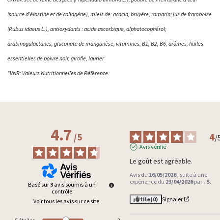
(source d’élastine et de collagène), miels de: acacia, bruyère, romarin; jus de framboise
(Rubus idaeus L.), antioxydants : acide ascorbique, alphatocophérol;
arabinogalactanes, gluconate de manganèse, vitamines: B1, B2, B6; arômes: huiles
essentielles de poivre noir, girofle, laurier
*VNR: Valeurs Nutritionnelles de Référence.
4.7
4
/
5
/
Avis vérifié
Le goût est agréable.
Avis du
16/05/2026
, suite à une
expérience du
23/04/2026
par
. S.
Basé sur
3
avis soumis à un
contrôle
Utile
(0)
Signaler
Voir tous les avis sur ce site