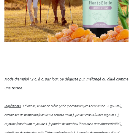
Mode d'emploi
: 2 c. à c. par jour. Se déguste pur, mélangé ou dilué comme
une tisane.
Ingrédients
: Lévulose, levure de bière lysée (Saccharomyces cerevisiae - 3 g/10ml),
extrait sec de boswellia (Boswellia serrata Roxb.), jus de: cassis (Ribes nigrum L.),
myrtille (Vaccinium myrtillus L.); poudre de bambou (Bambusa arundinacea Willd.),
extrait sec de reine des prés (Filipendula ulmaria L.), poudre de membrane d’œuf