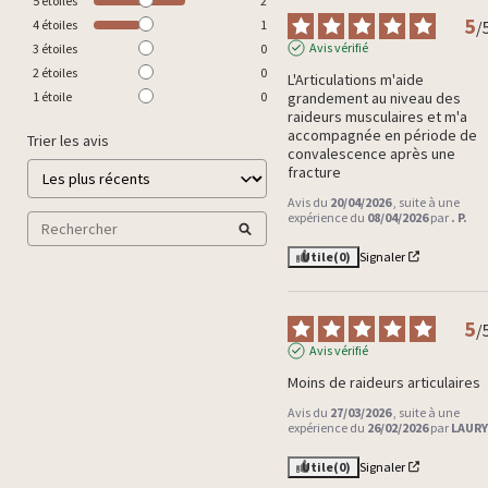
5
étoiles
2
5
/
4
étoiles
1
Avis vérifié
3
étoiles
0
2
étoiles
0
L'Articulations m'aide 
grandement au niveau des 
1
étoile
0
raideurs musculaires et m'a 
accompagnée en période de 
Trier les avis
convalescence après une 
fracture
Avis du
20/04/2026
, suite à une
expérience du
08/04/2026
par
. P.
Utile
(0)
Signaler
5
/
Avis vérifié
Moins de raideurs articulaires
Avis du
27/03/2026
, suite à une
expérience du
26/02/2026
par
LAURY 
Utile
(0)
Signaler