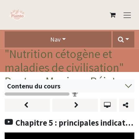
Se rendre au contenu
Nav
"Nutrition cétogène et
maladies de civilisation"
Docteur Monique Béjat
Contenu du cours
0 %
Chapitre 5 : principales indications thérapeutiques