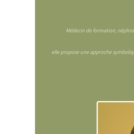
Médecin de formation, néphrol
elle propose une approche symboliqu