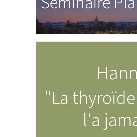
Séminaire Pia
Hann
"La thyroïd
l'a jam