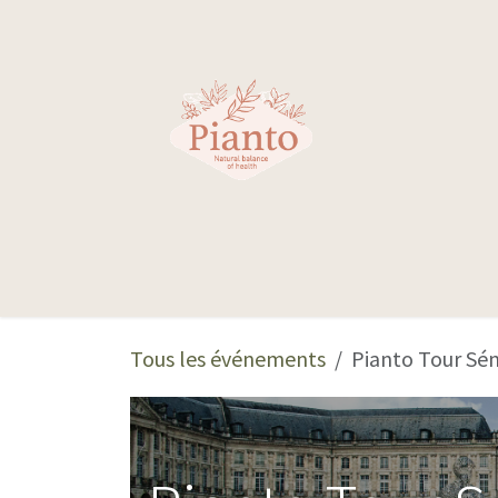
Se rendre au contenu
Nos sphères
Tous les événements
Pianto Tour Sé