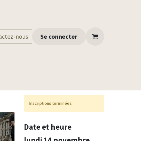
actez-nous
Conseils santé
Se connecter
Espace professionnel
Nos docu
Inscriptions terminées
Date et heure
lundi 14 novembre