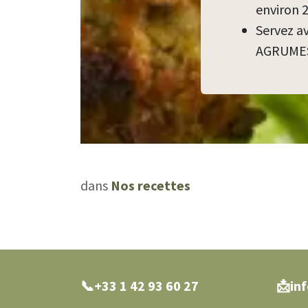
environ 
Servez av
AGRUME
dans
Nos recettes
📞+33 1 42 93 60 27
0 27
📩in