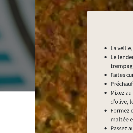
La veille
Le lendem
trempage 
Faites cu
Préchauff
Mixez au 
d’olive, 
Formez d
maltée e
Passez au