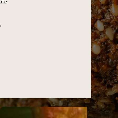
ate
m