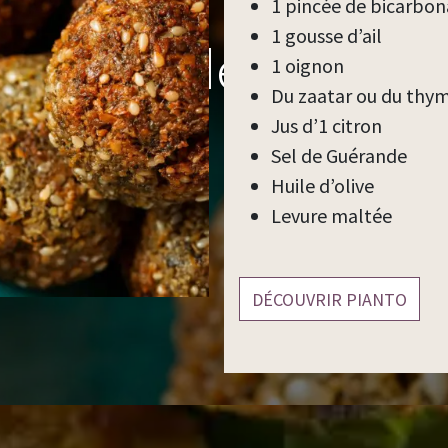
1 pincée de bicarbon
1 gousse d’ail
Falafels de Lentilles
1 oignon
Du zaatar ou du thy
Jus d’1 citron
Sel de Guérande
Huile d’olive
Levure maltée
DÉCOUVRIR PIANTO