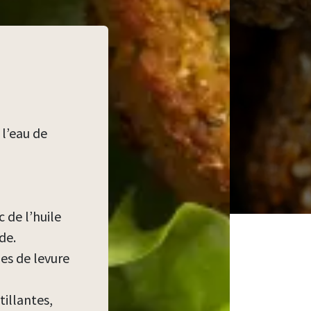
 l’eau de
c de l’huile
de.
es de levure
tillantes,