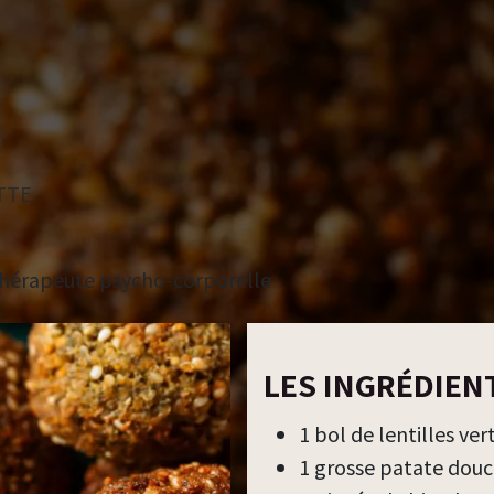
TTE
thérapeute psycho-corporelle
LES INGRÉDIENT
1 bol de lentilles ver
1 grosse patate dou