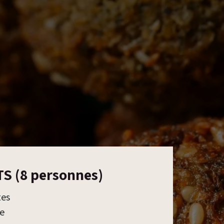
S (8 personnes)
tes
ce