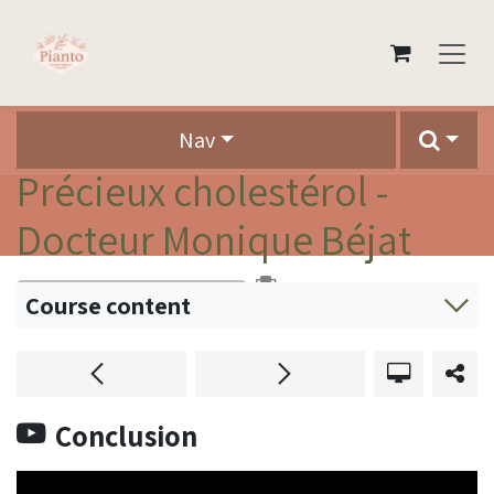
Skip to Content
Nav
Précieux cholestérol -
Docteur Monique Béjat
0 %
Course content
Conclusion