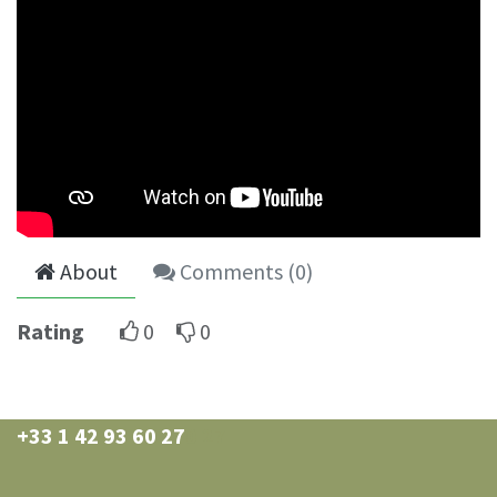
About
Comments (
0
)
Rating
0
0
+33 1 42 93 60 27
0 27