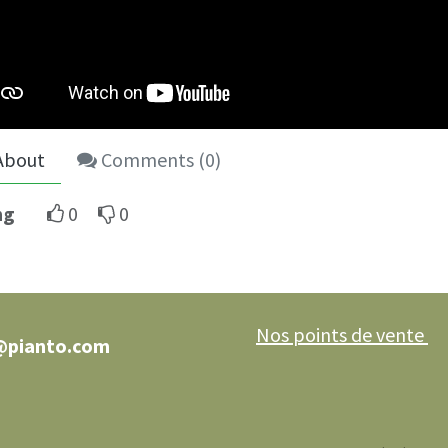
About
Comments (
0
)
ng
0
0
Nos points de vente
@pianto.com