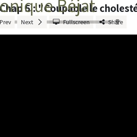
onique Béjat
Chap 5 : "Coupable le cholesté
Prev
Next
Fullscreen
Share
0 %