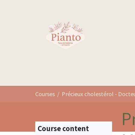
Skip to Content
Votre santé
Courses
P
Course content