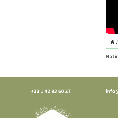
Rati
+33 1 42 93 60 27
0 27
info