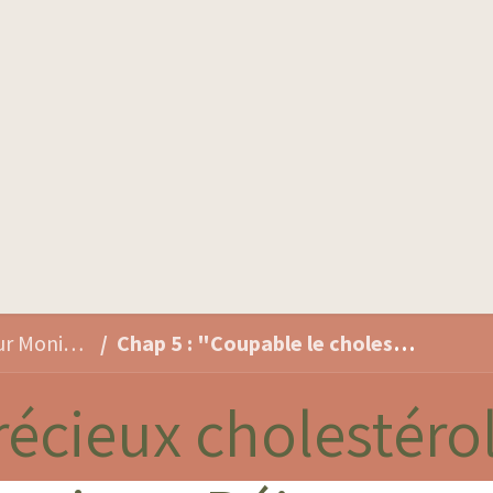
Produits
Qui sommes-nous
Conseils santé
Précieux cholestérol - Docteur Monique Béjat
Chap 5 : "Coupable le cholestérol ?"
récieux cholestérol