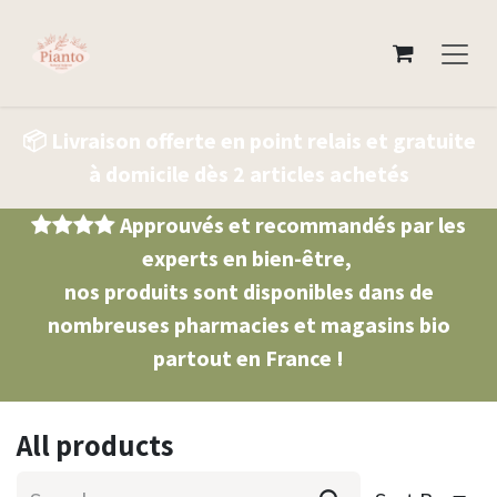
Skip to Content
📦 Livraison offerte en point relais et gratuite
à domicile dès 2 articles achetés
Approuvés et recommandés par les
experts en bien-être,
nos produits sont disponibles dans de
nombreuses pharmacies et magasins bio
partout en France !
All products