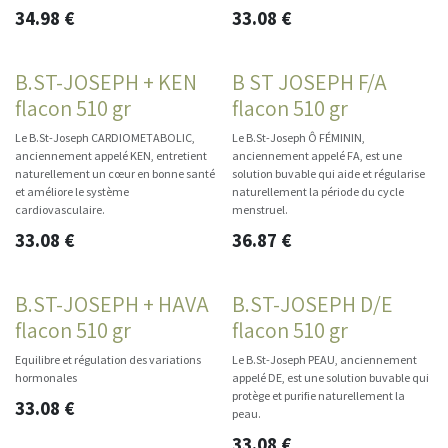
34.98
€
33.08
€
B.ST-JOSEPH + KEN
B ST JOSEPH F/A
flacon 510 gr
flacon 510 gr
Le B.St-Joseph CARDIOMETABOLIC,
Le B.St-Joseph Ô FÉMININ,
anciennement appelé KEN, entretient
anciennement appelé FA, est une
naturellement un cœur en bonne santé
solution buvable qui aide et régularise
et améliore le système
naturellement la période du cycle
cardiovasculaire.
menstruel.
33.08
€
36.87
€
B.ST-JOSEPH + HAVA
B.ST-JOSEPH D/E
flacon 510 gr
flacon 510 gr
Equilibre et régulation des variations
Le B.St-Joseph PEAU, anciennement
hormonales
appelé DE, est une solution buvable qui
protège et purifie naturellement la
33.08
€
peau.
33.08
€