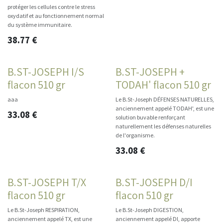
protéger les cellules contre le stress
oxydatif et au fonctionnement normal
du système immunitaire.
38.77
€
B.ST-JOSEPH I/S
B.ST-JOSEPH +
flacon 510 gr
TODAH' flacon 510 gr
aaa
Le B.St-Joseph DÉFENSES NATURELLES,
anciennement appelé TODAH', est une
33.08
€
solution buvable renforçant
naturellement les défenses naturelles
de l'organisme.
33.08
€
B.ST-JOSEPH T/X
B.ST-JOSEPH D/I
flacon 510 gr
flacon 510 gr
Le B.St-Joseph RESPIRATION,
Le B.St-Joseph DIGESTION,
anciennement appelé TX, est une
anciennement appelé DI, apporte