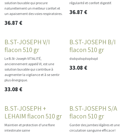
solution buvable qui procure
régularité et confort digestif.
naturellement un meilleur confort et
36.87
€
un apaisement des voies respiratoires.
36.87
€
B.ST-JOSEPH V/I
B.ST-JOSEPH B/I
flacon 510 gr
flacon 510 gr
Le B.St-Joseph VITALITÉ,
dsdqsdsqdsqdsqd
anciennement appelé VI, est une
33.08
€
solution buvable qui contribue à
augmenter la vigilance et à se sentir
plus énergique.
33.08
€
B.ST-JOSEPH +
B.ST-JOSEPH S/A
LEHAIM flacon 510 gr
flacon 510 gr
Maintien et protection d'une flore
Garder des jambes légères et une
intestinale saine
circulation sanguine efficace !