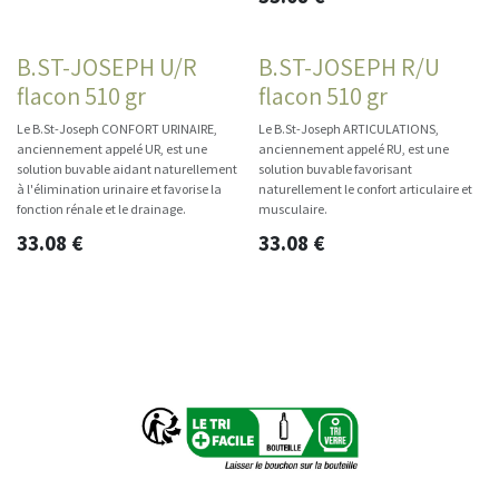
B.ST-JOSEPH U/R
B.ST-JOSEPH R/U
flacon 510 gr
flacon 510 gr
Le B.St-Joseph CONFORT URINAIRE,
Le B.St-Joseph ARTICULATIONS,
anciennement appelé UR, est une
anciennement appelé RU, est une
solution buvable aidant naturellement
solution buvable favorisant
à l'élimination urinaire et favorise la
naturellement le confort articulaire et
fonction rénale et le drainage.
musculaire.
33.08
€
33.08
€