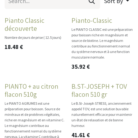
Sort By
Pianto Classic
Pianto-Classic
découverte
Le PIANTO CLASSIC est une préparation
pour boisson riche en magnésium et
Nombre de jours de prise ( 12.5 jours)
source de biotine. Le magnésium
18.48
€
contribue au fonctionnement normal
du système nerveux et à une fonction
musculaire normale.
35.92
€
PIANTO + au citron
B.ST-JOSEPH + TOV
flacon 510g
flacon 510 gr
Le PIANTO AGRUMES est une
Le B.St-Joseph STRESS, anciennement
préparation pour boisson. Source de
appelé TOV, est une solution buvable
minéraux et de protéines végétales,
naturellement efficace pour maintenir
riche en magnésium et en vitamine C.
un état de relaxation et de bonne
Le magnésium contribue au
humeur.
fonctionnement normal du système
41.61
€
nerveux. La vitamine C contribue à