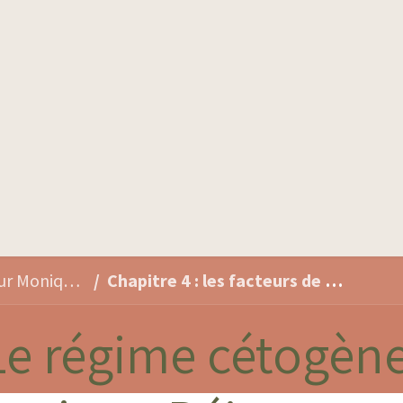
Produits
Qui sommes-nous
Conseils santé
"Le régime cétogène" Docteur Monique Béjat
Chapitre 4 : les facteurs de risque
Le régime cétogèn