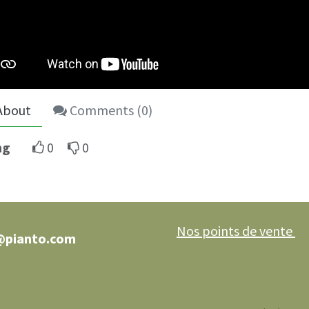
About
Comments (
0
)
ng
0
0
Nos points de vente
@pianto.com