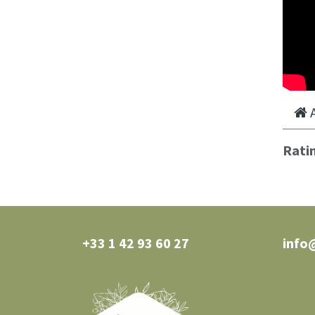
Rati
+33 1 42 93 60 27
0 27
info