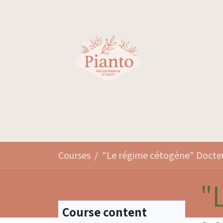
Skip to Content
Votre santé
Courses
"
Course content