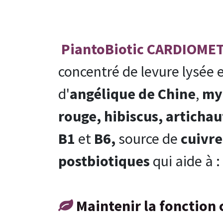
PiantoBiotic CARDIOME
concentré de levure lysée e
d'
angélique de Chine
,
myr
rouge, hibiscus, artichau
B1
et
B6,
source de
cuivre
postbiotiques
qui aide à :
Maintenir la fonction