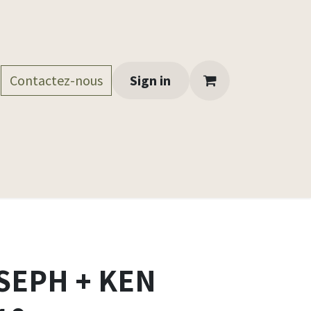
Contactez-nous
Espace professionnel
Sign in
Nos documents destinés 
SEPH + KEN