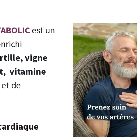
TABOLIC
est un
nrichi
tille, vigne
t,
vitamine
et de
 cardiaque