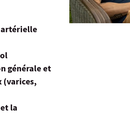
 artérielle
rol
on générale et
 (varices,
et la