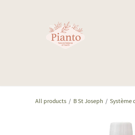
Skip to Content
Votre santé
All products
B St Joseph
Système c