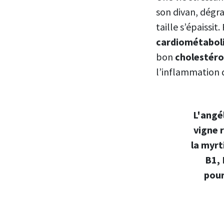
son divan, dégra
taille s’épaissi
cardiométabol
bon
cholestéro
l’inflammation 
L'angél
vigne 
la myrt
B1, 
pour