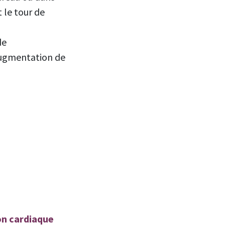
 le tour de
de
ugmentation de
on cardiaque