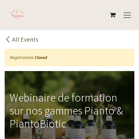
Skip to Content
All Events
Registrations
Closed
Webinaire de formation
sur nos gammes Pianto &
PiantoBiotic