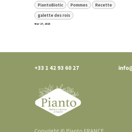
PiantoBiotic
Pommes
Recette
galette des rois
Mar 27, 2023
+33 1 42 93 60 27
0 27
info
Copyright © Pianto FRANCE