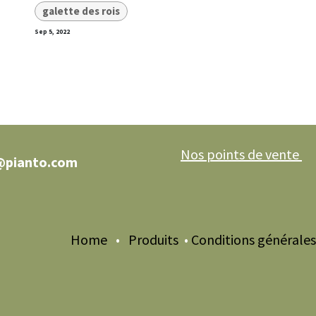
galette des rois
Sep 5, 2022
Nos points de vente
@pianto.com
Home
•
Produits
•
Conditions générales