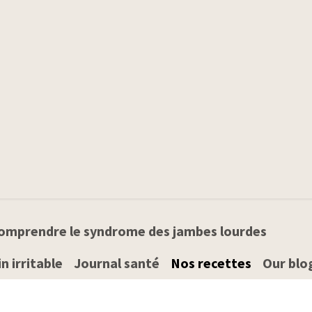
Produits
Qui sommes-nous
Conseils santé
omprendre le syndrome des jambes lourdes
n irritable
Journal santé
Nos recettes
Our blo