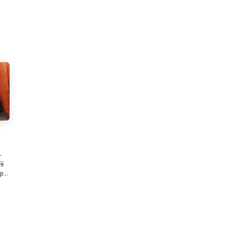
-
fé
p...