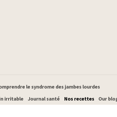
Produits
Qui sommes-nous
Conseils santé
omprendre le syndrome des jambes lourdes
n irritable
Journal santé
Nos recettes
Our blo