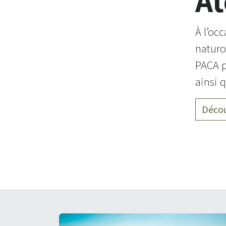
At
À l’oc
naturo
PACA p
ainsi 
Décou