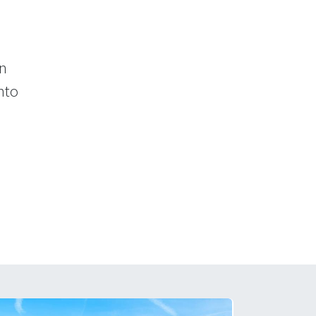
on
nto