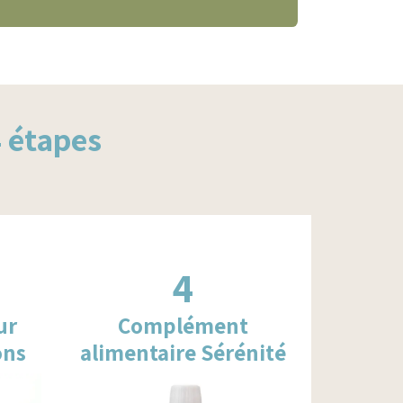
4
étapes
4
ur
Complément
ons
alimentaire Sérénité