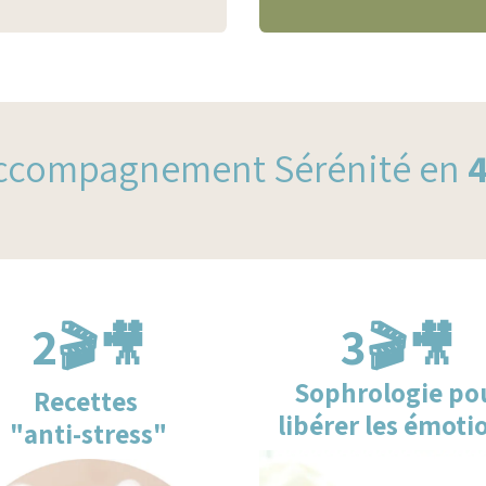
Accompagnement Sérénité en
2🎬🎥
3🎬🎥
Sophrologie po
Recettes
libérer les émoti
"anti-stress"