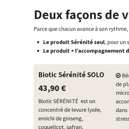
Deux façons de v
Parce que chacun avance à son rythme, n
Le produit Sérénité seul
, pour un 
Le produit + l’accompagnement d
Biotic Sérénité SOLO
Bén
de pl
43,90 €
micro
Biotic SÉRÉNITÉ est un
acco
concentré de levure lysée,
dans 
enrichi de ginseng,
stres
coquelicot, safran,