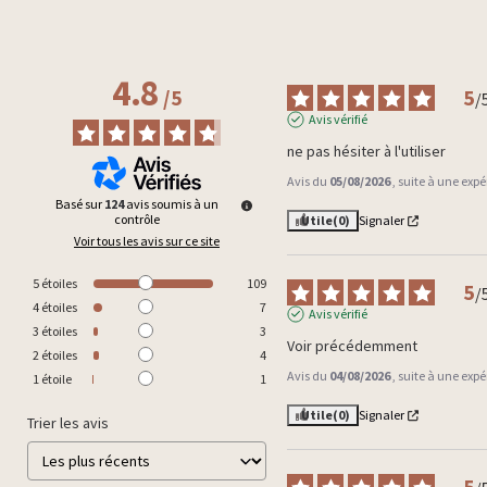
4.8
5
/
5
/
Avis vérifié
ne pas hésiter à l'utiliser
Avis du
05/08/2026
, suite à une exp
Basé sur
124
avis soumis à un
contrôle
Utile
(0)
Signaler
Voir tous les avis sur ce site
5
étoiles
109
5
/
4
étoiles
7
Avis vérifié
3
étoiles
3
Voir précédemment
2
étoiles
4
Avis du
04/08/2026
, suite à une exp
1
étoile
1
Utile
(0)
Signaler
Trier les avis
5