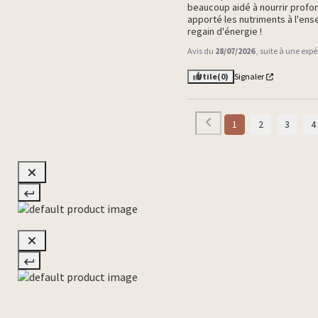
beaucoup aidé à nourrir prof
apporté les nutriments à l'ens
regain d'énergie !
Avis du
28/07/2026
, suite à une exp
Utile
(0)
Signaler
1
2
3
4