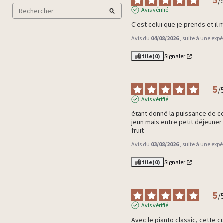
/
Avis vérifié
C'est celui que je prends et il
Avis du
04/08/2026
, suite à une exp
Utile
(0)
Signaler
5
/
Avis vérifié
étant donné la puissance de ce 
jeun mais entre petit déjeuner 
fruit
Avis du
03/08/2026
, suite à une exp
Utile
(0)
Signaler
5
/
Avis vérifié
Avec le pianto classic, cette cu